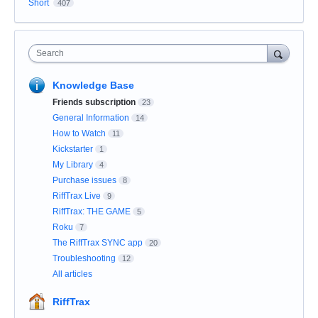
Short
407
Search
Knowledge Base
Friends subscription
23
General Information
14
How to Watch
11
Kickstarter
1
My Library
4
Purchase issues
8
RiffTrax Live
9
RiffTrax: THE GAME
5
Roku
7
The RiffTrax SYNC app
20
Troubleshooting
12
All articles
RiffTrax