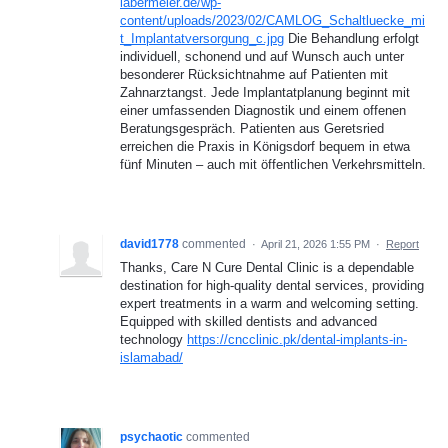
labermeier.de/wp-
content/uploads/2023/02/CAMLOG_Schaltluecke_mi
t_Implantatversorgung_c.jpg
Die Behandlung erfolgt
individuell, schonend und auf Wunsch auch unter
besonderer Rücksichtnahme auf Patienten mit
Zahnarztangst. Jede Implantatplanung beginnt mit
einer umfassenden Diagnostik und einem offenen
Beratungsgespräch. Patienten aus Geretsried
erreichen die Praxis in Königsdorf bequem in etwa
fünf Minuten – auch mit öffentlichen Verkehrsmitteln.
david1778
commented
·
April 21, 2026 1:55 PM
·
Report
Thanks, Care N Cure Dental Clinic is a dependable
destination for high-quality dental services, providing
expert treatments in a warm and welcoming setting.
Equipped with skilled dentists and advanced
technology
https://cncclinic.pk/dental-implants-in-
islamabad/
psychaotic
commented