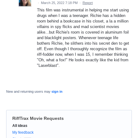
·
March 25, 2022 7:18 PM
·
Report
This film was instrumental in helping me start using
drugs when I was a teenager. Richie has a hidden
room behind a bookcase in his closet, a la a million
villains in spy flicks and mad scientist movies
alike...but Richie's room is covered in aluminum foil
and blacklight posters. Whenever teenage life
bothers Richie, he slithers into his secret den to get
off. Even though I thoroughly recognize the film as
riff-fodder now, when I was 15, I remember thinking
"Oh, what a fox!" He looks exactly like the kid from
"Laserblast".
New and returning users may
sign in
RiffTrax Movie Requests
Categories
All ideas
My feedback